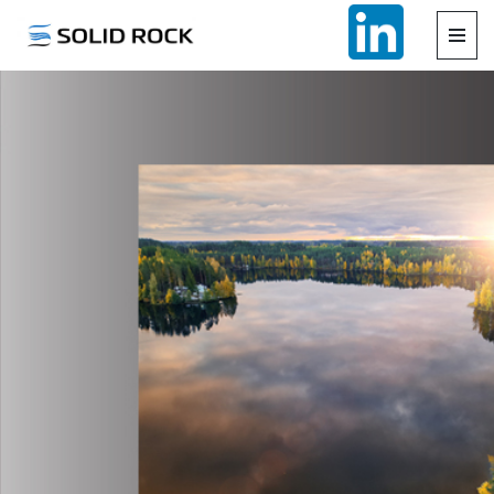
Siirry
suoraan
sisältöön