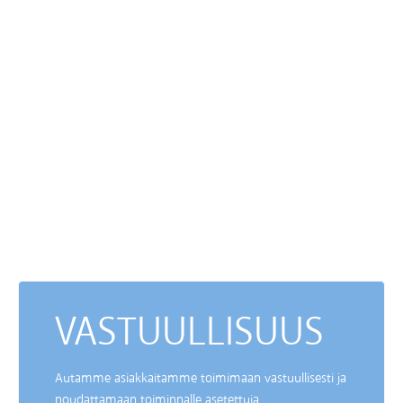
VASTUULLISUUS
Autamme asiakkaitamme toimimaan vastuullisesti ja
noudattamaan toiminnalle asetettuja